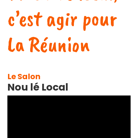
c’est agir pour
La Réunion
Le Salon
Nou lé Local