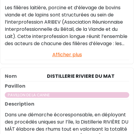
valorisation, recyclage).
Les filières laitière, porcine et d’élevage de bovins
viande et de lapins sont structurées au sein de
l’interprofession ARIBEV (Association Réunionnaise
Interprofessionnelle du Bétail, de la Viande et du
Lait). Cette interprofession longue réunit l’ensemble
des acteurs de chacune des filières d’élevage : les
producteurs, le provendier, les transformateurs, les
Afficher plus
distributeurs et les importateurs, avec le soutien de
l’État. Véritable instance de concertation avant-
gardiste de la loi EGALIM, il s’agit d’un modèle
DISTILLERIE RIVIERE DU MAT
collectif unique en Europe porté par des valeurs
fortes pour le développement de La Réunion.
PAVILLON DE LA CANNE
Dans une démarche écoresponsable, en déployant
des procédés uniques sur l’île, la Distillerie RIVIÈRE DU
MÂT élabore des rhums tout en valorisant la totalité