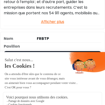
retour à l’emploi ; et d’autre part, guider les
entreprises dans leurs recrutements. C’est la
mission que portent nos 54 911 agents, mobilisés au
quotidien pour anticiper les tendances, innover et
Afficher plus
fédérer les acteurs et relais-clés sur le terrain.
FRBTP
MASTER
CRÉÉE EN 1952, LA FÉDÉRATION RÉUNIONNAISE DU
BÂTIMENT ET DES TRAVAUX PUBLICS INCARNE LE BTP
ET TIENT SON RANG D’ACTEUR RÉUNIONNAIS DE
PREMIER PLAN POUR LA CONSTRUCTION D’UNE ÎLE
DURABLE ET HARMONIEUSE.
Afficher plus