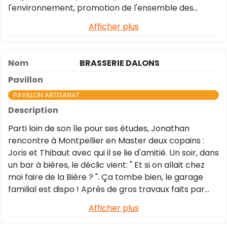
l'environnement, promotion de l'ensemble des
adhérents, communication des actions ; faire la
Afficher plus
création de liens entre l'association et les habitants,
accompagnement des futurs adhérents,
organisation d'évènements pour la promotion des
BRASSERIE DALONS
produits, organisation d'actions de formation et des
visites pédagogiques au niveau local, national et
international
PAVILLON ARTISANAT
Parti loin de son île pour ses études, Jonathan
rencontre à Montpellier en Master deux copains :
Joris et Thibaut avec qui il se lie d'amitié. Un soir, dans
un bar à bières, le déclic vient: " Et si on allait chez
moi faire de la Bière ? ". Ça tombe bien, le garage
familial est dispo ! Après de gros travaux faits par
leurs soins, la 1ère Bière Dalons voit le jour, nous
Afficher plus
sommes le 9 Août 2018. Perchés sur les hauteurs de
Saint-Denis, à la Colline des Camélias, les Dalons