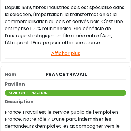
Depuis 1989, fibres industries bois est spécialisé dans
la sélection, l'importation, la transformation et la
commercialisation du bois et dérivés bois. C'est une
entreprise 100% réunionnaise. Elle bénéficie de
l’ancrage stratégique de l'île située entre l'Asie,
l'Afrique et l'Europe pour offrir une source
d'approvisionnement fiable et de qualité. Ils
Afficher plus
travaillent aux côtés de couvreurs, charpentiers,
fabricants d'escaliers, menuisiers, agenceurs,
ébénistes et des entreprises générales… Mais aussi
FRANCE TRAVAIL
auprès de particuliers qui travaillent et mettent en
œuvre du bois à la Réunion.
PAVILLON FORMATION
France Travail est le service public de l’emploi en
France. Notre rôle ? D’une part, indemniser les
demandeurs d’emploi et les accompagner vers le