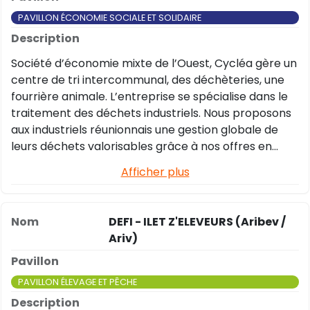
PAVILLON ÉCONOMIE SOCIALE ET SOLIDAIRE
Société d’économie mixte de l’Ouest, Cycléa gère un
centre de tri intercommunal, des déchèteries, une
fourrière animale. L’entreprise se spécialise dans le
traitement des déchets industriels. Nous proposons
aux industriels réunionnais une gestion globale de
leurs déchets valorisables grâce à nos offres en
matière de tri, de traitement et de valorisation des
Afficher plus
papiers, cartons, plastiques et archives
confidentielles (déchets d’activités économiques).
Acteur du développement durable, nous agissons
DEFI - ILET Z'ELEVEURS (Aribev /
pour le développement et la structuration des
Ariv)
filières de recyclage à la Réunion et dans l’océan
Indien. Cycléa œuvre ainsi pour la protection de
l’environnement et en faveur d’une économie
PAVILLON ÉLEVAGE ET PÊCHE
circulaire des déchets (tri et réduction des déchets,