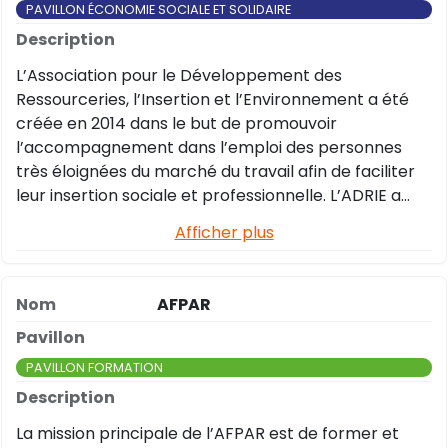
PAVILLON ÉCONOMIE SOCIALE ET SOLIDAIRE
L’Association pour le Développement des
Ressourceries, l’Insertion et l’Environnement a été
créée en 2014 dans le but de promouvoir
l’accompagnement dans l’emploi des personnes
très éloignées du marché du travail afin de faciliter
leur insertion sociale et professionnelle. L’ADRIE a
choisi comme activités supports d’insertion la
Afficher plus
valorisation d’objets et d’équipements par le
réemploi et la réutilisation. Elle complète son champ
d’intervention en développent des actions de
AFPAR
médiation numérique. En bref : L’ADRIE c’est de
l’insertion professionnelle en faveur de l’économie
circulaire et de la transition numérique.
PAVILLON FORMATION
La mission principale de l’AFPAR est de former et