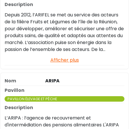
Depuis 2012, l’ARIFEL se met au service des acteurs
de la filière Fruits et Légumes de l’île de la Réunion,
pour développer, améliorer et sécuriser une offre de
produits sains, de qualité et adaptés aux attentes du
marché. L’association puise son énergie dans la
passion de l’ensemble de ses acteurs. De la
production à la distribution, elle connecte et
Afficher plus
coordonne chacun des piliers : producteurs,
grossistes, transformateurs, importateurs,
distributeurs, afin de répondre aux enjeux de la filière
ARIPA
et du territoire. Et pour que son travail porte
vraiment ses fruits, l’ARIFEL met au service des
professionnels son bulletin d’information « Kosalafé ».
PAVILLON ÉLEVAGE ET PÊCHE
Kosalafé, permet de faire le point sur l’actualité
européenne et locale, les points de vigilance
L’ARIPA : l’agence de recouvrement et
phytosanitaires, les actions de l’association en cours,
d'intermédiation des pensions alimentaires L'ARIPA
….tout un ensemble d’informations qui vous est