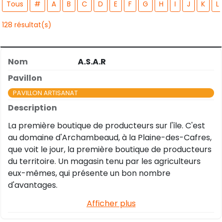
Tous
#
A
B
C
D
E
F
G
H
I
J
K
L
128
résultat(s)
A.S.A.R
PAVILLON ARTISANAT
La première boutique de producteurs sur l'île. C'est
au domaine d'Archambeaud, à la Plaine-des-Cafres,
que voit le jour, la première boutique de producteurs
du territoire. Un magasin tenu par les agriculteurs
eux-mêmes, qui présente un bon nombre
d'avantages.
Afficher plus