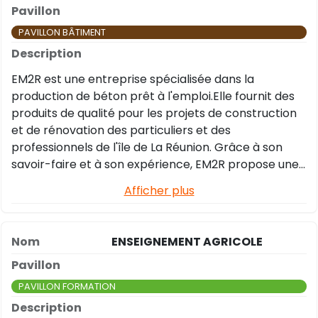
PAVILLON BÂTIMENT
EM2R est une entreprise spécialisée dans la
production de béton prêt à l'emploi.Elle fournit des
produits de qualité pour les projets de construction
et de rénovation des particuliers et des
professionnels de l'île de La Réunion. Grâce à son
savoir-faire et à son expérience, EM2R propose une
large gamme de bétons adaptés aux divers besoins
Afficher plus
de sa clientèle. Que ce soit pour la réalisation de
fondations, de murs, de dalles ou encore de
terrasses, l'entreprise met à disposition des produits
ENSEIGNEMENT AGRICOLE
de qualité répondant aux normes en vigueur dans le
secteur de la construction.
PAVILLON FORMATION