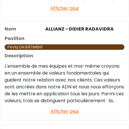
Afficher plus
ALLIANZ - DIDIER RADAVIDRA
PAVILLON BÂTIMENT
L'ensemble de mes équipes et moi-même croyons
en un ensemble de valeurs fondamentales qui
guident notre relation avec nos clients. Ces valeurs
sont ancrées dans notre ADN et nous nous efforçons
de les mettre en application tous les jours. Parmi ces
valeurs, trois se distinguent particulièrement : la
proximité, la confiance et la valeur de la parole
Afficher plus
donnée. La proximité est au cœur de notre
engagement envers nos clients. Nous comprenons
que le fait d'avoir son assureur à côté de chez soi est