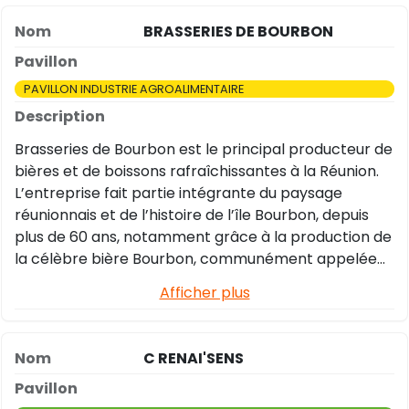
travaillent d'arrachepied pour confectionner la 1ère
BRASSERIES DE BOURBON
bière artisanale du nord de l'île. Thibaut gère la
partie brassicole et technique, Joris s'occupe de la
commercialisation et Jonathan contrôle l'aspect
PAVILLON INDUSTRIE AGROALIMENTAIRE
financier. En quelques mois la bière se retrouve aux
quatre coins de l'île : De Hellbourg à Saint-Joseph en
Brasseries de Bourbon est le principal producteur de
passant par Mafate, l'Ouest et Saint-Pierre.
bières et de boissons rafraîchissantes à la Réunion.
L’entreprise fait partie intégrante du paysage
réunionnais et de l’histoire de l’île Bourbon, depuis
plus de 60 ans, notamment grâce à la production de
la célèbre bière Bourbon, communément appelée
Dodo. Ses salarié.e.s travaillent au quotidien pour
Afficher plus
mettre en œuvre sa raison d’être : brasser la joie
d’être ensemble pour inspirer un monde meilleur !
C RENAI'SENS