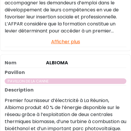
accompagner les demandeurs d’emploi dans le
développement de leurs compétences en vue de
favoriser leur insertion sociale et professionnelle.
L’AFPAR considère que la formation constitue un
levier déterminant pour accéder à un premier
niveau de qualification, se reconvertir, se
Afficher plus
perfectionner et acquérir de nouvelles qualifications.
Dans cette perspective, la formation est un moyen
pour transformer ses conditions sociales et
ALBIOMA
professionnelles car elle ouvre le champ des
possibles.
PAVILLON DE LA CANNE
Premier fournisseur d’électricité à La Réunion,
Albioma produit 40 % de l’énergie disponible sur le
réseau grâce à l’exploitation de deux centrales
thermiques biomasse, d’une turbine à combustion au
bioéthanol et d’un important parc photovoltaïque.